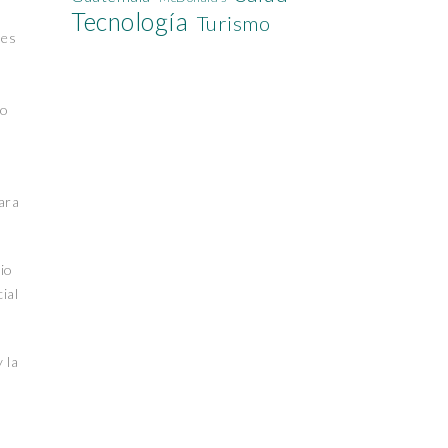
Tecnología
Turismo
les
po
ara
io
ial
 la