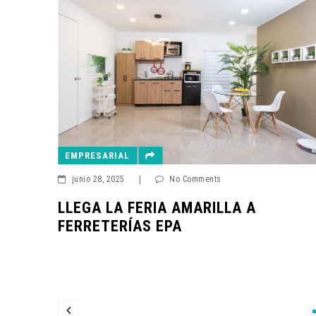
EMPRESARIAL
junio 13, 2025
|
No Comments
ADOC LANZA OF
IA AMARILLA A
CENTROAMÉRIC
 EPA