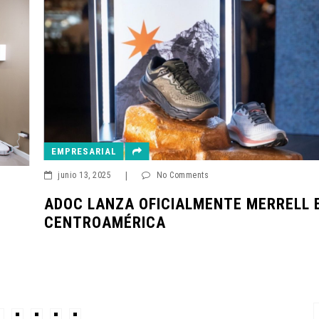
EMPRESARIAL
junio 10, 2025
|
No 
NIÑOS CONMEMOR
MEDIO AMBIENTE
REFORESTACIÓN
No Comments
ICIALMENTE MERRELL EN
A