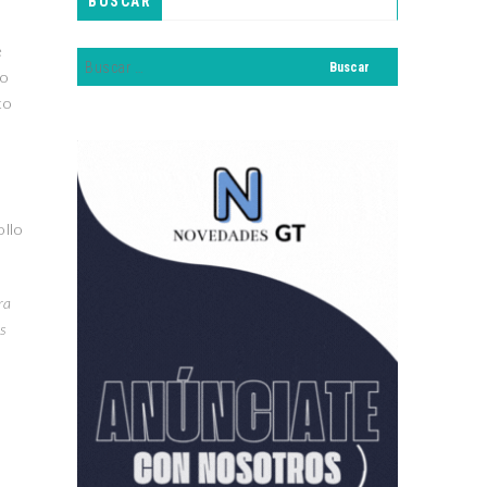
BUSCAR
e
mo
to
ollo
ra
s