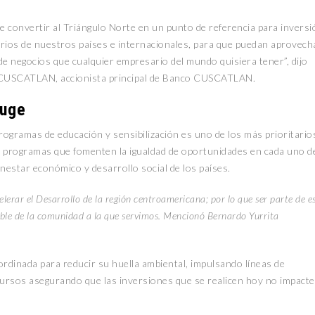
convertir al Triángulo Norte en un punto de referencia para inversi
rios de nuestros países e internacionales, para que puedan aprovech
 de negocios que cualquier empresario del mundo quisiera tener”, dijo
 CUSCATLAN, accionista principal de Banco CUSCATLAN.
Huge
rogramas de educación y sensibilización es uno de los más prioritario
 a programas que fomenten la igualdad de oportunidades en cada uno d
ienestar económico y desarrollo social de los países.
lerar el Desarrollo de la región centroamericana; por lo que ser parte de e
enible de la comunidad a la que servimos. Mencionó Bernardo Yurrita
dinada para reducir su huella ambiental, impulsando líneas de
cursos asegurando que las inversiones que se realicen hoy no impact