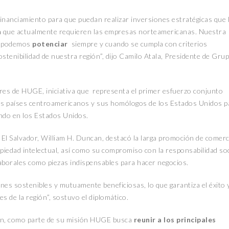
inanciamiento para que puedan realizar inversiones estratégicas que 
n
que actualmente requieren las empresas norteamericanas. Nuestra
ue podemos
potenciar
siempre y cuando se cumpla con criterios
stenibilidad de nuestra región”, dijo Camilo Atala, Presidente de Gru
es de HUGE, iniciativa que representa el primer esfuerzo conjunto
es países centroamericanos y sus homólogos de los Estados Unidos p
ndo en los Estados Unidos.
El Salvador, William H. Duncan, destacó la larga promoción de comerc
opiedad intelectual, así como su compromiso con la responsabilidad soc
aborales como piezas indispensables para hacer negocios.
es sostenibles y mutuamente beneficiosas, lo que garantiza el éxito y
s de la región”, sostuvo el diplomático.
ión, como parte de su misión HUGE busca
reunir a los principales