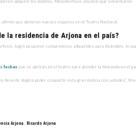
dieron adquirir los boletos, Metamorfosis anunció que solventaron
afirmó que abrieron nuevos espacios en el Teatro Nacional.
e la residencia de Arjona en el país?
morfosis, logró posponer compromisos adquiridos para diciembre, lo qu
s fechas
que se abrirán en el teatro para atender la demanda en el pa
llena de alegría poder compartir esta gran noticia con ustedes”, fina
ncia Arjona
,
Ricardo Arjona