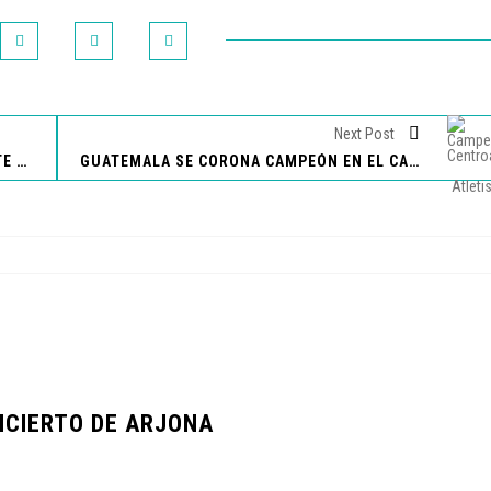
Next Post
MCDONALD’S INAUGURA SU RESTAURANTE 117
GUATEMALA SE CORONA CAMPEÓN EN EL CAMPEONATO CENTROAMERICANO DE ATLETISMO
CIERTO DE ARJONA