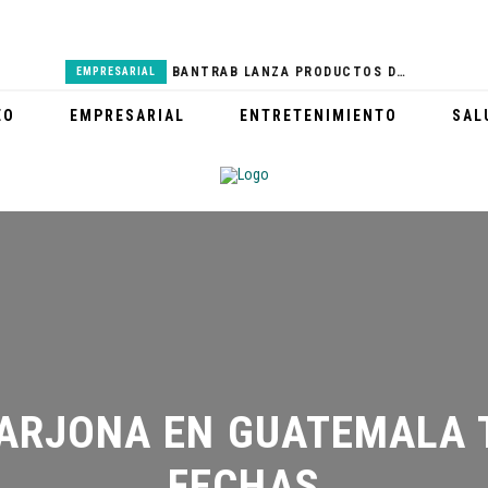
BANTRAB LANZA PRODUCTOS DEL REAL MADRID
EMPRESARIAL
PARTICIPA EN LA 8 CARRERA FAMILIAR MCDONALD’S
DEPORTES
EO
EMPRESARIAL
ENTRETENIMIENTO
SAL
GABY MORENO VISITA HOSPITAL NACIONAL PEDRO DE BETHANCOURT
SALUD
HONDA FEST 2023 ENGALANARÁ EL GUATEMALA RACEWAY
DEPORTES
CERRO DE LA CRUZ LUCE NUEVA IMAGEN Y ESPERA A MILES DE TURISTAS
TURISMO
 ARJONA EN GUATEMALA T
FECHAS