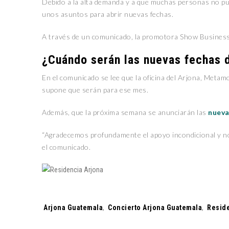
Debido a la alta demanda y a que muchas personas no pu
unos asuntos para abrir nuevas fechas.
A través de un comunicado, la promotora Show Business 
¿Cuándo serán las nuevas fechas d
En el comunicado se lee que la oficina del Arjona, Meta
supone que serán para ese mes.
Además, que la próxima semana se anunciarán las
nueva
“Agradecemos profundamente el apoyo incondicional y nos 
el comunicado.
Tags:
Arjona Guatemala
,
Concierto Arjona Guatemala
,
Reside