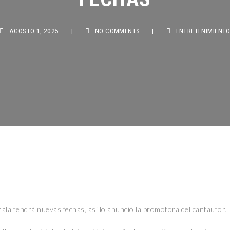
AGOSTO 1, 2025
|
NO COMMENTS
|
ENTRETENIMIENTO
ala tendrá nuevas fechas, así lo anunció la promotora del cantautor.