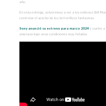
año.
En esta entrega, volveremos a ver a los exitosos Bill 
controlar el acecho de los terroríficos fantasmas.
Sony anunció su estreno para marzo 2024
y vuelve a
amenaza bajo unas condiciones muy heladas