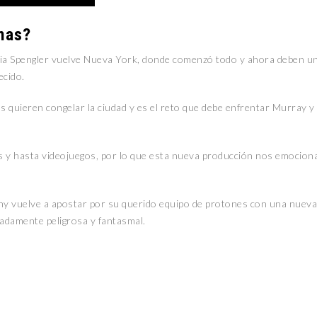
mas?
ilia Spengler vuelve Nueva York, donde comenzó todo y ahora deben un
ecido.
s quieren congelar la ciudad y es el reto que debe enfrentar Murray y
cs y hasta videojuegos, por lo que esta nueva producción nos emocion
ony vuelve a apostar por su querido equipo de protones con una nueva
madamente peligrosa y fantasmal.