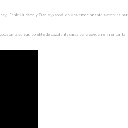
Murray, Ernie Hudson y Dan Aykroyd, en una emocionante aventura par
 apostar a su equipo élite de cazafantasmas para puedan enfrentar la