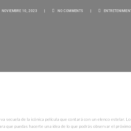
OVIEMBRE 10, 2023
|
NO COMMENTS
|
ENTRETENIMIENTO
va secuela de la icónica película que contará con un elenco estelar. L
para que puedas hacerte una idea de lo que podrás observar el próximo