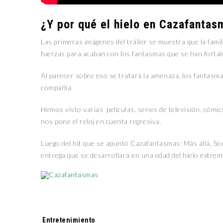
¿Y por qué el hielo en Cazafantas
Las primeras imágenes del tráiler se muestra que la fam
fuerzas para acaban con los fantasmas que se han fortal
Al parecer sobre eso se tratará la amenaza, los fantasma
compañía.
Hemos visto varias películas, series de televisión, cómi
nos pone el reloj en cuenta regresiva.
Luego del hit que se apuntó Cazafantasmas: Más allá, S
entrega que se desarrollará en una edad del hielo extre
Tags:
Entretenimiento