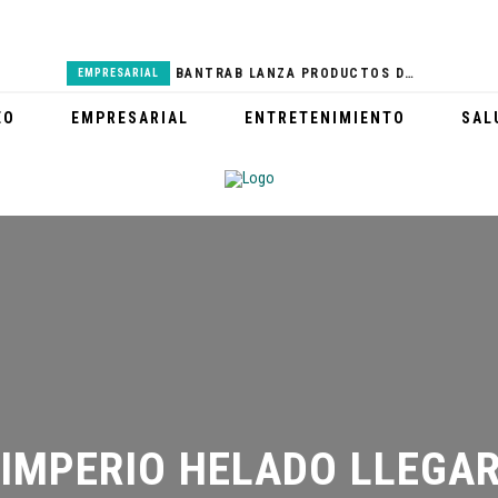
BANTRAB LANZA PRODUCTOS DEL REAL MADRID
EMPRESARIAL
PARTICIPA EN LA 8 CARRERA FAMILIAR MCDONALD’S
DEPORTES
EO
EMPRESARIAL
ENTRETENIMIENTO
SAL
GABY MORENO VISITA HOSPITAL NACIONAL PEDRO DE BETHANCOURT
SALUD
HONDA FEST 2023 ENGALANARÁ EL GUATEMALA RACEWAY
DEPORTES
CERRO DE LA CRUZ LUCE NUEVA IMAGEN Y ESPERA A MILES DE TURISTAS
TURISMO
MPERIO HELADO LLEGARÁ 