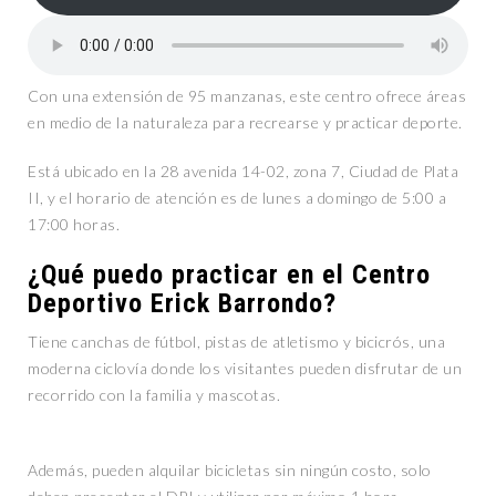
Con una extensión de 95 manzanas, este centro ofrece áreas
en medio de la naturaleza para recrearse y practicar deporte.
Está ubicado en la 28 avenida 14-02, zona 7, Ciudad de Plata
II, y el horario de atención es de lunes a domingo de 5:00 a
17:00 horas.
¿Qué puedo practicar en el Centro
Deportivo Erick Barrondo?
Tiene canchas de fútbol, pistas de atletismo y bicicrós, una
moderna ciclovía donde los visitantes pueden disfrutar de un
recorrido con la familia y mascotas.
Además, pueden alquilar bicicletas sin ningún costo, solo