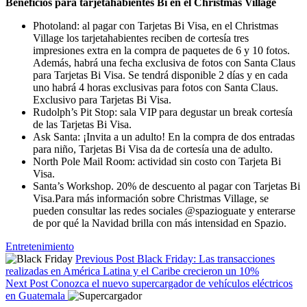
Beneficios para tarjetahabientes Bi en el Christmas Village
Photoland: al pagar con Tarjetas Bi Visa, en el Christmas
Village los tarjetahabientes reciben de cortesía tres
impresiones extra en la compra de paquetes de 6 y 10 fotos.
Además, habrá una fecha exclusiva de fotos con Santa Claus
para Tarjetas Bi Visa. Se tendrá disponible 2 días y en cada
uno habrá 4 horas exclusivas para fotos con Santa Claus.
Exclusivo para Tarjetas Bi Visa.
Rudolph’s Pit Stop: sala VIP para degustar un break cortesía
de las Tarjetas Bi Visa.
Ask Santa: ¡Invita a un adulto! En la compra de dos entradas
para niño, Tarjetas Bi Visa da de cortesía una de adulto.
North Pole Mail Room: actividad sin costo con Tarjeta Bi
Visa.
Santa’s Workshop. 20% de descuento al pagar con Tarjetas Bi
Visa.Para más información sobre Christmas Village, se
pueden consultar las redes sociales @spazioguate y enterarse
de por qué la Navidad brilla con más intensidad en Spazio.
Tags:
Entretenimiento
Previous Post
Black Friday: Las transacciones
realizadas en América Latina y el Caribe crecieron un 10%
Next Post
Conozca el nuevo supercargador de vehículos eléctricos
en Guatemala