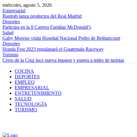
miércoles, agosto 5, 2026
Empresarial
Bantrab lanza productos del Real Madrid
Deportes
Participa en la 8 Carrera Familiar McDonald’s
Salud
Gaby Moreno visita Hospital Nacional Pedro de Bethancourt
Deportes
Honda Fest 2023 engalanará el Guatemala Raceway
Turismo
Cerro de la Cruz luce nueva imagen y espera a miles de turistas
COCINA
DEPORTES
EMPLEO
EMPRESARIAL
ENTRETENIMIENTO
SALUD
TECNOLOGÍA
TURISMO