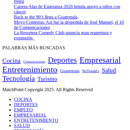
Petén
Carrera Alas de Esperanza 2026 brinda apoyo a niños con
cáncer
Back to the 90’s llega a Guatemala
Moyo Contreras: Así fue la despedida de José Manuel, el 10
de Comunicaciones
La Resortera Comedy Club anuncia gran reapertura y
expansión
PALABRAS MÁS BUSCADAS
Empresarial
Deportes
Cocina
Comunicaciones
Entretenimiento
Salud
Guatemala
McDonald’s
Tecnología
Turismo
MatchPoint Copyright 2025. All Rights Reserved
COCINA
DEPORTES
EMPLEO
EMPRESARIAL
ENTRETENIMIENTO
SALUD