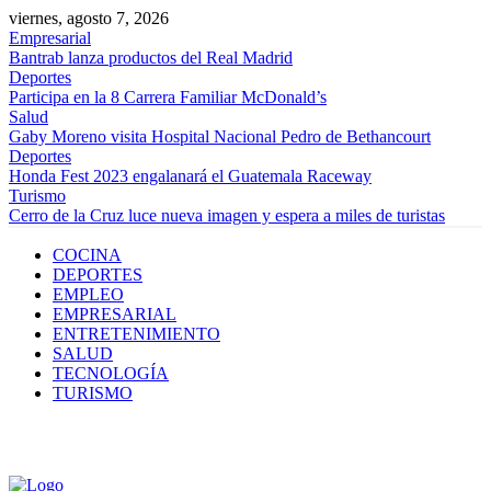
viernes, agosto 7, 2026
Empresarial
Bantrab lanza productos del Real Madrid
Deportes
Participa en la 8 Carrera Familiar McDonald’s
Salud
Gaby Moreno visita Hospital Nacional Pedro de Bethancourt
Deportes
Honda Fest 2023 engalanará el Guatemala Raceway
Turismo
Cerro de la Cruz luce nueva imagen y espera a miles de turistas
COCINA
DEPORTES
EMPLEO
EMPRESARIAL
ENTRETENIMIENTO
SALUD
TECNOLOGÍA
TURISMO