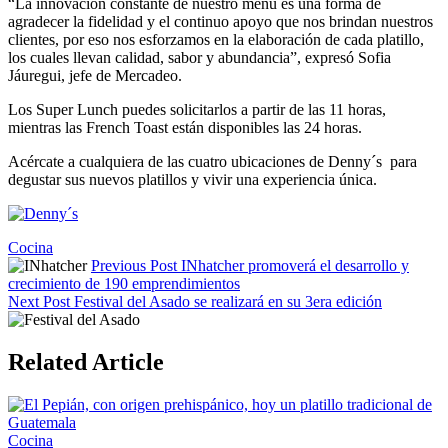
“La innovación constante de nuestro menú es una forma de
agradecer la fidelidad y el continuo apoyo que nos brindan nuestros
clientes, por eso nos esforzamos en la elaboración de cada platillo,
los cuales llevan calidad, sabor y abundancia”, expresó Sofia
Jáuregui, jefe de Mercadeo.
Los Super Lunch puedes solicitarlos a partir de las 11 horas,
mientras las French Toast están disponibles las 24 horas.
Acércate a cualquiera de las cuatro ubicaciones de Denny´s para
degustar sus nuevos platillos y vivir una experiencia única.
Tags:
Cocina
Previous Post
INhatcher promoverá el desarrollo y
crecimiento de 190 emprendimientos
Next Post
Festival del Asado se realizará en su 3era edición
Related Article
Cocina