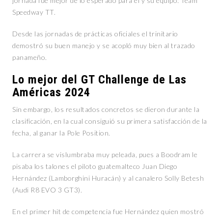
jornada fue mejor de lo esperado para él y su equipo: Team
Speedway TT.
Desde las jornadas de prácticas oficiales el trinitario
demostró su buen manejo y se acopló muy bien al trazado
panameño.
Lo mejor del GT Challenge de Las
Américas 2024
Sin embargo, los resultados concretos se dieron durante la
clasificación, en la cual consiguió su primera satisfacción de la
fecha, al ganar la Pole Position.
La carrera se vislumbraba muy peleada, pues a Boodram le
pisaba los talones el piloto guatemalteco Juan Diego
Hernández (Lamborghini Huracán) y al canalero Solly Betesh
(Audi R8 EVO 3 GT3).
En el primer hit de competencia fue Hernández quien mostró