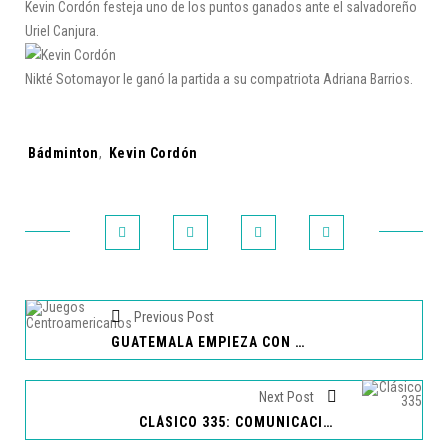
Kevin Cordón festeja uno de los puntos ganados ante el salvadoreño
Uriel Canjura.
Nikté Sotomayor le ganó la partida a su compatriota Adriana Barrios.
Tags:
Bádminton
,
Kevin Cordón
Previous Post
GUATEMALA EMPIEZA CON PIE DERECHO LOS JUEGOS CENTROAMERICANOS 2025
Next Post
CLÁSICO 335: COMUNICACIONES Y MUNICIPAL SE OLVIDAN DEL GOL