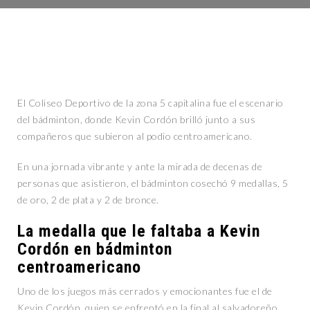
El Coliseo Deportivo de la zona 5 capitalina fue el escenario
del bádminton, donde Kevin Cordón brilló junto a sus
compañeros que subieron al podio centroamericano.
En una jornada vibrante y ante la mirada de decenas de
personas que asistieron, el bádminton cosechó 9 medallas, 5
de oro, 2 de plata y 2 de bronce.
La medalla que le faltaba a Kevin
Cordón en bádminton
centroamericano
Uno de los juegos más cerrados y emocionantes fue el de
Kevin Cordón, quien se enfrentó en la final al salvadoreño