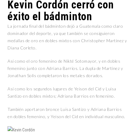
Kevin Cordón cerró con
éxito el bádminton
La jornada final del bádminton dejó a Guatemala como claro
dominador del deporte, ya que también se consiguieron
medallas de oro en dobles mixtos con Christopher Martínez y
Diana Corleto.
Así como el oro femenino de Nikté Sotomayor, y en dobles
femenino junto con Adriana Barrios. La dupla de Martínez y
Jonathan Solís completaron los metales dorados.
Así como los segundos lugares de Yeison del Cid y Luisa
Santizo en dobles mixtos; Adriana Barrios en femenino.
También aportaron bronce Luisa Santizo y Adriana Barrios
en dobles femenino, y Yeison del Cid en individual masculino.