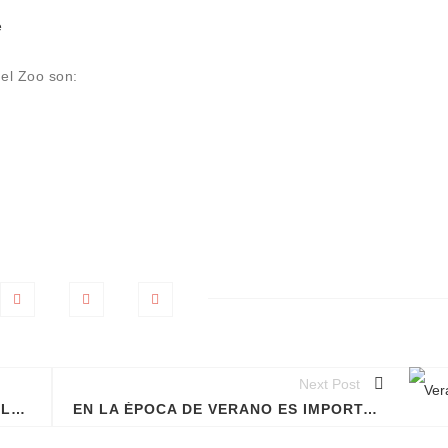
e
 el Zoo son:
Next Post
EL ROBOT QUE AYUDA A COMBATIR LA CALVICIE EN GUATEMALA
EN LA ÉPOCA DE VERANO ES IMPORTANTE CUIDAR DE LA SALUD