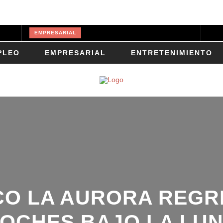
EMPRESARIAL
BANTRAB LANZA PRODUCTOS DEL REAL MADRID
DEPORTES
PLEO
EMPRESARIAL
ENTRETENIMIENTO
PARTICIPA EN LA 8 CARRERA FAMILIAR MCDONALD’S
SALUD
GABY MORENO VISITA HOSPITAL NACIONAL PEDRO DE BETHANCOURT
DEPORTES
HONDA FEST 2023 ENGALANARÁ EL GUATEMALA RACEWAY
TURISMO
CERRO DE LA CRUZ LUCE NUEVA IMAGEN Y ESPERA A MILES DE TURISTAS
O LA AURORA REGRE
OCHES BAJO LA LUN