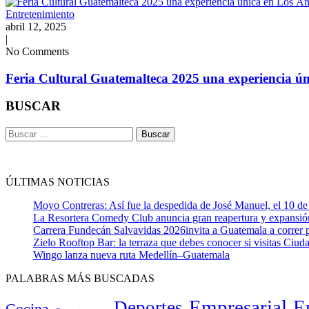
Entretenimiento
abril 12, 2025
|
No Comments
Feria Cultural Guatemalteca 2025 una experiencia ún
BUSCAR
Buscar:
ÚLTIMAS NOTICIAS
Moyo Contreras: Así fue la despedida de José Manuel, el 10 
La Resortera Comedy Club anuncia gran reapertura y expans
Carrera Fundecán Salvavidas 2026invita a Guatemala a correr p
Zielo Rooftop Bar: la terraza que debes conocer si visitas Ciu
Wingo lanza nueva ruta Medellín–Guatemala
PALABRAS MÁS BUSCADAS
Empresarial
E
Deportes