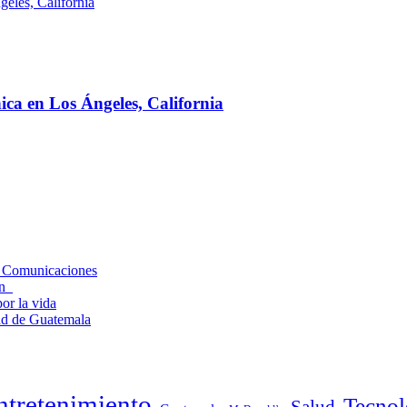
ica en Los Ángeles, California
de Comunicaciones
ión
or la vida
dad de Guatemala
ntretenimiento
Tecnol