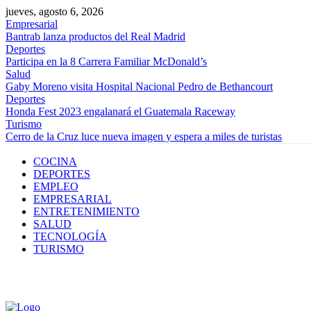
jueves, agosto 6, 2026
Empresarial
Bantrab lanza productos del Real Madrid
Deportes
Participa en la 8 Carrera Familiar McDonald’s
Salud
Gaby Moreno visita Hospital Nacional Pedro de Bethancourt
Deportes
Honda Fest 2023 engalanará el Guatemala Raceway
Turismo
Cerro de la Cruz luce nueva imagen y espera a miles de turistas
COCINA
DEPORTES
EMPLEO
EMPRESARIAL
ENTRETENIMIENTO
SALUD
TECNOLOGÍA
TURISMO