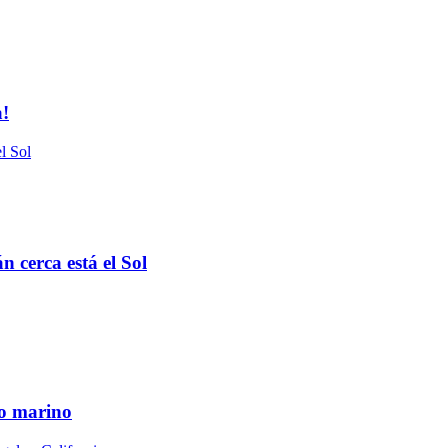
a!
 cerca está el Sol
do marino