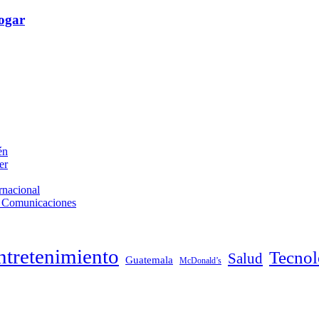
hogar
én
er
rnacional
de Comunicaciones
ntretenimiento
Tecnol
Salud
Guatemala
McDonald’s