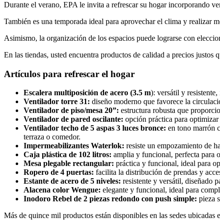
Durante el verano, EPA le invita a refrescar su hogar incorporando ve
También es una temporada ideal para aprovechar el clima y realizar m
Asimismo, la organización de los espacios puede lograrse con eleccion
En las tiendas, usted encuentra productos de calidad a precios justos q
Artículos para refrescar el hogar
Escalera multiposición de acero (3.5 m
): versátil y resistent
Ventilador torre 31:
diseño moderno que favorece la circulació
Ventilador de piso/mesa 20”:
estructura robusta que proporcio
Ventilador de pared oscilante:
opción práctica para optimizar 
Ventilador techo de 5 aspas 3 luces bronce:
en tono marrón c
terraza o comedor.
Impermeabilizantes Waterlok:
resiste un empozamiento de ha
Caja plástica de 102 litros:
amplia y funcional, perfecta para 
Mesa plegable rectangular:
práctica y funcional, ideal para op
Ropero de 4 puertas:
facilita la distribución de prendas y acc
Estante de acero de 5 niveles:
resistente y versátil, diseñado p
Alacena color Wengue:
elegante y funcional, ideal para compl
Inodoro Rebel de 2 piezas redondo con push simple:
pieza s
Más de quince mil productos están disponibles en las sedes ubicad