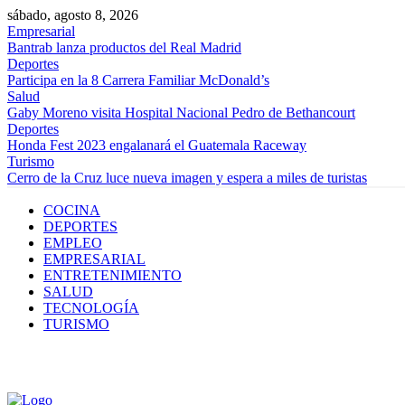
sábado, agosto 8, 2026
Empresarial
Bantrab lanza productos del Real Madrid
Deportes
Participa en la 8 Carrera Familiar McDonald’s
Salud
Gaby Moreno visita Hospital Nacional Pedro de Bethancourt
Deportes
Honda Fest 2023 engalanará el Guatemala Raceway
Turismo
Cerro de la Cruz luce nueva imagen y espera a miles de turistas
COCINA
DEPORTES
EMPLEO
EMPRESARIAL
ENTRETENIMIENTO
SALUD
TECNOLOGÍA
TURISMO