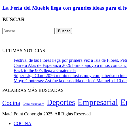
La Feria del Mueble llega con grandes ideas para el 
BUSCAR
Buscar:
ÚLTIMAS NOTICIAS
Festival de las Flores llega por primera vez a Isla de Flores, Pet
Carrera Alas de Esperanza 2026 brinda apoyo a niños con cánc
Back to the 90’s llega a Guatemala
Súper Liga Claro 2026 reunió entusiasmo y compañerismo inte
Moyo Contreras: Así fue la despedida de José Manuel, el 10 
PALABRAS MÁS BUSCADAS
Empresarial
E
Deportes
Cocina
Comunicaciones
MatchPoint Copyright 2025. All Rights Reserved
COCINA