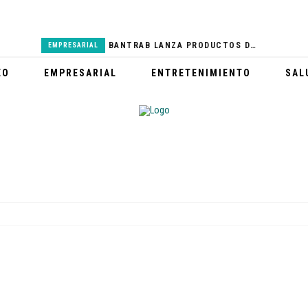
BANTRAB LANZA PRODUCTOS DEL REAL MADRID
EMPRESARIAL
PARTICIPA EN LA 8 CARRERA FAMILIAR MCDONALD’S
DEPORTES
EO
EMPRESARIAL
ENTRETENIMIENTO
SAL
GABY MORENO VISITA HOSPITAL NACIONAL PEDRO DE BETHANCOURT
SALUD
HONDA FEST 2023 ENGALANARÁ EL GUATEMALA RACEWAY
DEPORTES
CERRO DE LA CRUZ LUCE NUEVA IMAGEN Y ESPERA A MILES DE TURISTAS
TURISMO