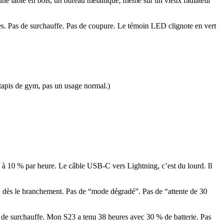
r une table en bois, un bureau métallique, même sur un vieux radiateur
es. Pas de surchauffe. Pas de coupure. Le témoin LED clignote en vert
un tapis de gym, pas un usage normal.)
à 10 % par heure. Le câble USB-C vers Lightning, c’est du lourd. Il
max dès le branchement. Pas de “mode dégradé”. Pas de “attente de 30
s de surchauffe. Mon S23 a tenu 38 heures avec 30 % de batterie. Pas