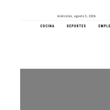
CERRO DE LA CRUZ LUCE NUEVA IMAGEN Y ESPERA A MILES DE TURISTAS
miércoles, agosto 5, 2026
EMPRESARIAL
COCINA
DEPORTES
EMPL