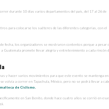
correr durante 10 días varios departamentos del país, del 17 al 26 de
ros para colocarse los suéteres de las diferentes categorías, con el
ió de fecha, los organizadores se mostraron contentos porque a pesar 
a a Guatemala promete llevar alegría y entretenimiento a cada rincón d
la
fechas y hacer varios movimientos para que este evento se mantenga en
e volvía a correr en Tapachula, México, pero no se podrá llevar a cab
malteca de Ciclismo.
specíficamente en San Benito, donde hace cuatro años se corrió en esa
zá.