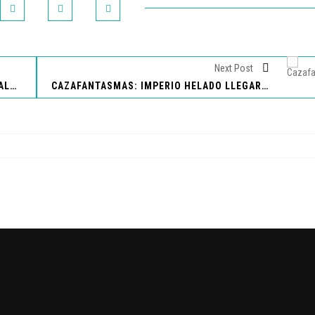
Next Post
CUARTO DE MILLA LUCE SUS MEJORES GALAS
CAZAFANTASMAS: IMPERIO HELADO LLEGARÁ EN 2024 AL CINE