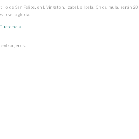
llo de San Felipe, en Lívingston, Izabal, e Ipala, Chiquimula, serán 20
varse la gloria.
5 extranjeros.