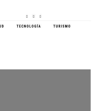
GABY MORENO VISITA HOSPITAL NACIONAL PEDRO DE BETHANCOURT
DEPORTES
UD
TECNOLOGÍA
TURISMO