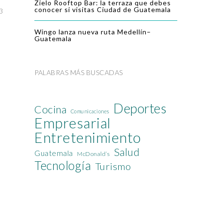
Zielo Rooftop Bar: la terraza que debes
conocer si visitas Ciudad de Guatemala
3
Wingo lanza nueva ruta Medellín–
Guatemala
PALABRAS MÁS BUSCADAS
Deportes
Cocina
Comunicaciones
Empresarial
Entretenimiento
Salud
Guatemala
McDonald’s
Tecnología
Turismo