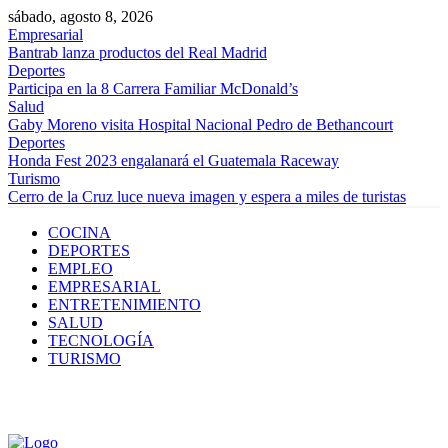
sábado, agosto 8, 2026
Empresarial
Bantrab lanza productos del Real Madrid
Deportes
Participa en la 8 Carrera Familiar McDonald’s
Salud
Gaby Moreno visita Hospital Nacional Pedro de Bethancourt
Deportes
Honda Fest 2023 engalanará el Guatemala Raceway
Turismo
Cerro de la Cruz luce nueva imagen y espera a miles de turistas
COCINA
DEPORTES
EMPLEO
EMPRESARIAL
ENTRETENIMIENTO
SALUD
TECNOLOGÍA
TURISMO