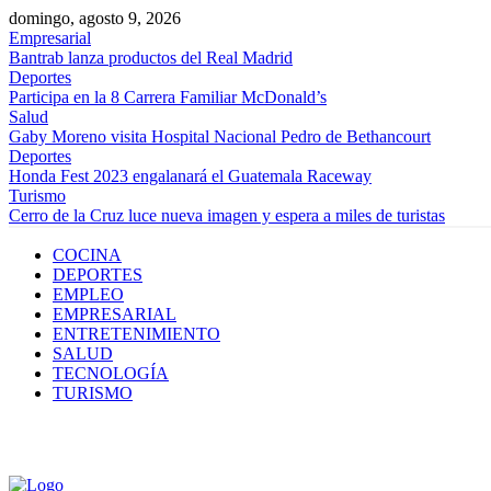
domingo, agosto 9, 2026
Empresarial
Bantrab lanza productos del Real Madrid
Deportes
Participa en la 8 Carrera Familiar McDonald’s
Salud
Gaby Moreno visita Hospital Nacional Pedro de Bethancourt
Deportes
Honda Fest 2023 engalanará el Guatemala Raceway
Turismo
Cerro de la Cruz luce nueva imagen y espera a miles de turistas
COCINA
DEPORTES
EMPLEO
EMPRESARIAL
ENTRETENIMIENTO
SALUD
TECNOLOGÍA
TURISMO