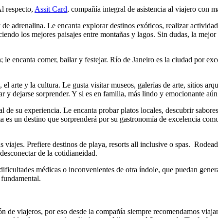
Al respecto,
Assit Card
, compañía integral de asistencia al viajero con 
y de adrenalina. Le encanta explorar destinos exóticos, realizar activi
eciendo los mejores paisajes entre montañas y lagos. Sin dudas, la mejo
; le encanta comer, bailar y festejar. Río de Janeiro es la ciudad por exce
a, el arte y la cultura. Le gusta visitar museos, galerías de arte, sitios 
ar y dejarse sorprender. Y si es en familia, más lindo y emocionante aún
ial de su experiencia. Le encanta probar platos locales, descubrir sabores
 es un destino que sorprenderá por su gastronomía de excelencia como 
 viajes. Prefiere destinos de playa, resorts all inclusive o spas. Rodead
 desconectar de la cotidianeidad.
o dificultades médicas o inconvenientes de otra índole, que puedan gener
 fundamental.
n de viajeros, por eso desde la compañía siempre recomendamos viajar s