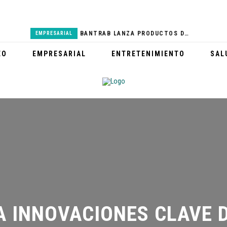
BANTRAB LANZA PRODUCTOS DEL REAL MADRID
EMPRESARIAL
PARTICIPA EN LA 8 CARRERA FAMILIAR MCDONALD’S
DEPORTES
EO
EMPRESARIAL
ENTRETENIMIENTO
SAL
GABY MORENO VISITA HOSPITAL NACIONAL PEDRO DE BETHANCOURT
SALUD
HONDA FEST 2023 ENGALANARÁ EL GUATEMALA RACEWAY
DEPORTES
CERRO DE LA CRUZ LUCE NUEVA IMAGEN Y ESPERA A MILES DE TURISTAS
TURISMO
 INNOVACIONES CLAVE D