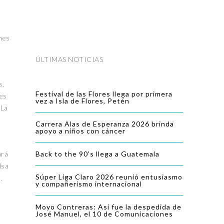
ones
ÚLTIMAS NOTICIAS
s,
Festival de las Flores llega por primera
des
vez a Isla de Flores, Petén
 La
Carrera Alas de Esperanza 2026 brinda
apoyo a niños con cáncer
ará
Back to the 90’s llega a Guatemala
lsa
Súper Liga Claro 2026 reunió entusiasmo
.
y compañerismo internacional
Moyo Contreras: Así fue la despedida de
José Manuel, el 10 de Comunicaciones