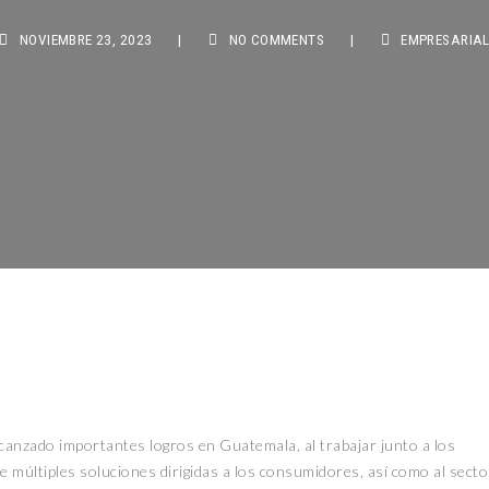
NOVIEMBRE 23, 2023
|
NO COMMENTS
|
EMPRESARIAL
 alcanzado importantes logros en Guatemala, al trabajar junto a los
de múltiples soluciones dirigidas a los consumidores, así como al secto