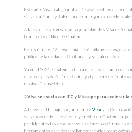
Este año, Visa trabajó junto a NeoNet y otros participan
Catarina Pinula y TuBus pudieran pagar con credenciales
A la fecha se observa que tarjetahabientes Visa de 57 pa
transporte público de Guatemala.
En los últimos 12 meses, más de 6 millones de viajes con
público de la ciudad de Guatemala y sus alrededores.
Ya en el 2021, Guatemala había marcado el rumbo de la in
el tercer país de América Latina y el primero en Centroa
masivo, TransMetro.
2.Visa se asocia con IFC y Micoope para acelerar la 
A través del trabajo conjunto entre
Visa
y la Corporación
seis cooperativas de ahorro y crédito en Guatemala, por 
participantes tuvieron acceso a talleres, conferencias y
herramientas para desarrollar capacidades tecnológicas c