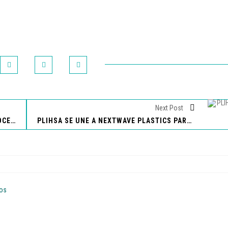
Next Post
FUNDACIÓN AZTECA GUATEMALA RECONOCE EL TALENTO ARTÍSTICO DE NIÑOS Y JÓVENES
PLIHSA SE UNE A NEXTWAVE PLASTICS PARA COMBATIR LA CONTAMINACIÓN PLÁSTICA