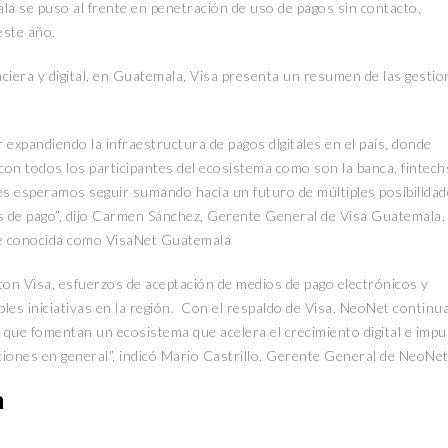
 se puso al frente en penetración de uso de pagos sin contacto,
este año.
nciera y digital, en Guatemala, Visa presenta un resumen de las gesti
expandiendo la infraestructura de pagos digitales en el país, donde
on todos los participantes del ecosistema como son la banca, fintech
es esperamos seguir sumando hacia un futuro de múltiples posibilida
 de pago”, dijo Carmen Sánchez, Gerente General de Visa Guatemala.
e conocida como VisaNet Guatemala
con Visa, esfuerzos de aceptación de medios de pago electrónicos y
iples iniciativas en la región. Con el respaldo de Visa, NeoNet continu
que fomentan un ecosistema que acelera el crecimiento digital e impu
uciones en general”, indicó Mario Castrillo, Gerente General de NeoNet
a