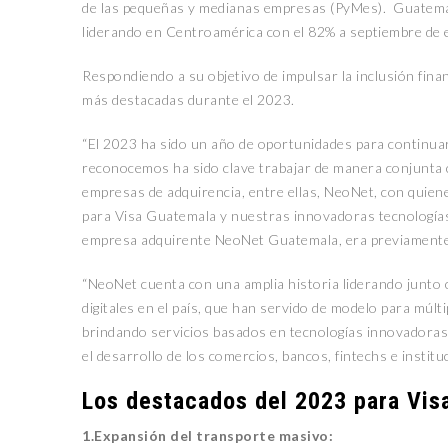
de las pequeñas y medianas empresas (PyMes). Guatemala
liderando en Centroamérica con el 82% a septiembre de 
Respondiendo a su objetivo de impulsar la inclusión fina
más destacadas durante el 2023.
“El 2023 ha sido un año de oportunidades para continuar 
reconocemos ha sido clave trabajar de manera conjunta c
empresas de adquirencia, entre ellas, NeoNet, con quien
para Visa Guatemala y nuestras innovadoras tecnologías
empresa adquirente NeoNet Guatemala, era previament
“NeoNet cuenta con una amplia historia liderando junto 
digitales en el país, que han servido de modelo para múlt
brindando servicios basados en tecnologías innovadoras 
el desarrollo de los comercios, bancos, fintechs e instit
Los destacados del 2023 para Vis
1.Expansión del transporte masivo: